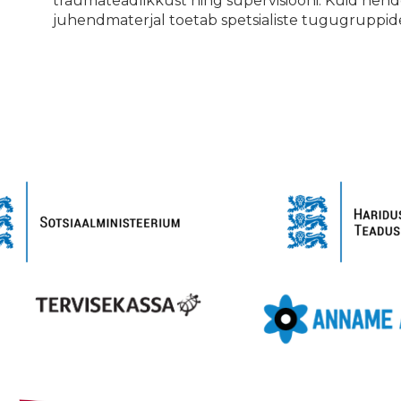
traumateadlikkust ning supervisiooni. Kuid nen
juhendmaterjal toetab spetsialiste tugugruppide 