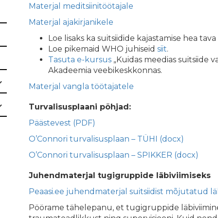
Materjal meditsiinitöötajale
Materjal ajakirjanikele
Loe lisaks ka suitsiidide kajastamise hea tav
Loe pikemaid WHO juhiseid
siit
.
Tasuta e-kursus
„Kuidas meedias suitsiide va
Akadeemia veebikeskkonnas.
Materjal vangla töötajatele
Turvalisusplaani põhjad:
Päästevest (PDF)
O’Connori turvalisusplaan – TÜHI (docx)
O’Connori turvalisusplaan – SPIKKER (docx)
Juhendmaterjal tugigruppide läbiviimiseks
Peaasi.ee juhendmaterjal suitsiidist mõjutatud lä
Pöörame tähelepanu, et tugigruppide läbiviimin