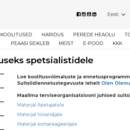
Eesti
KOOLITUSED
HARIDUS
PEREDE HEAOLU
T
PEAASI SEIKLEB
MEIST
E-POOD
KKK
useks spetsialistidele
Loe koolitusvõimaluste ja ennetusprogramm
Suitsiidiennetustegevuste lehelt
Olen Olem
Maailma terviseorganisatsiooni juhised suits
Materjal õpetajatele
Materjal tööandjale
Materjal esmareageerijale