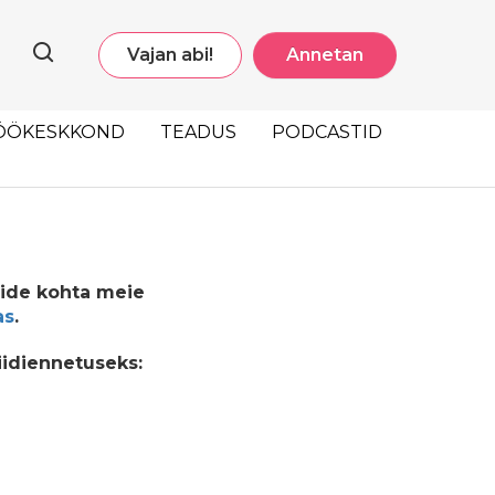
Vajan abi!
Annetan
ÖÖKESKKOND
TEADUS
PODCASTID
ide kohta meie
as
.
iidiennetuseks: