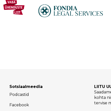
Sotsiaalmeedia
LIITU 
Saadame
Podcastid
kohta ni
tervise 
Facebook