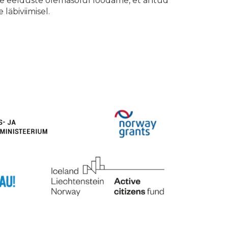
de eelduste olemasolul loodame, et antud
läbiviimisel.