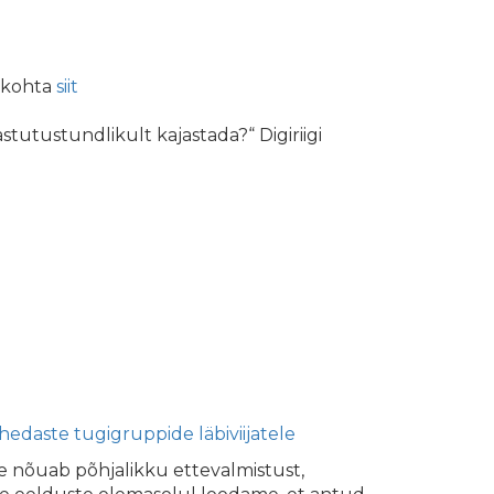
a kohta
siit
stutustundlikult kajastada?“ Digiriigi
hedaste tugigruppide läbiviijatele
e nõuab põhjalikku ettevalmistust,