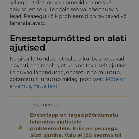
sellega, et tihti on vaja proovida erinevaid
abiviise, enne kui endale sobiva lahendusviisi
leiad. Peaaegu kõik probleemid on ravitavad või
lahendatavad.
Enesetapumõtted on alati
ajutised
Kuigi sulle tundub, et valu ja kurbus kestavad
igavesti, pea meeles, et kriis on tavaliselt ajutine.
Leiduvad lahendused, enesetunne muutub,
ootamatult juhutub midagi positiivset.
Mõte on
arvamus, mitte fakt.
Pea meeles:
Enesetapp on tagasipöördumatu
lahendus ajutistele
probleemidele. Kriis on peaaegu
alati ajutine. Valu ei jää kestma nii