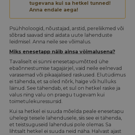
tugevana kui sa hetkel tunned!
Anna endale aega!
Psühholoogid, nõustajad, arstid, pereliikmed või
sõbrad saavad sind aidata uute lahenduste
leidmisel. Anna neile see võimalus.
Miks enesetapp näib ainsa võimalusena?
Tavaliselt ei sünni enesetapumõtted ühe
ebaõnnestumise tagajärjel, vaid neile eelnevad
varasemad või pikaajalised raskused. Elutüdimus
ei tähenda, et sa oled nõrk, haige või hulluks
läinud. See tähendab, et sul on hetkel raske ja
valus ning valu on praegu tugevam kui
toimetulekuressursid.
Kui sa hetkel ei suuda mõelda peale enesetapu
ühelegi teisele lahendusele, siis see ei tähenda,
et teistsuguseid lahendusi pole olemas. Sa
lihtsalt hetkel ei suuda neid näha. Halvast ajast