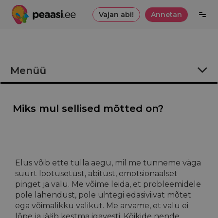
Vajan abi!
Annetan
Menüü
KRIISIOLUKORD ja KONTAKTID
Miks mul sellised mõtted on?
Enesetapp – müüdid ja tegelikkus
Miks mul sellised mõtted on?
Valu vähendamine
Elus võib ette tulla aegu, mil me tunneme väga
suurt lootusetust, abitust, emotsionaalset
Toimetuleku parandamine
pinget ja valu. Me võime leida, et probleemidele
pole lahendust, pole ühtegi edasiviivat mõtet
Enesetapumõtete tunnused
ega võimalikku valikut. Me arvame, et valu ei
lõpe ja jääb kestma igavesti. Kõikide nende