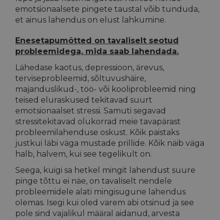
emotsionaalsete pingete taustal võib tunduda,
Enesetapuriski hindamine
et ainus lahendus on elust lahkumine.
Lähedastele
Enesetapumõtted on tavaliselt seotud
Kuidas aidata enesetapu mõtetega lähedast?
probleemidega, mida saab lahendada.
Kuidas olla toeks lähedasele, kes on teinud
Lähedase kaotus, depressioon, ärevus,
enesetapukatse?
terviseprobleemid, sõltuvushäire,
majanduslikud-, töö- või kooliprobleemid ning
Kui sinu lähedane on võtnud endalt elu. Abimaterjal
teised eluraskused tekitavad suurt
lähedastele ja nende toetajatele
emotsionaalset stressi. Samuti segavad
Mida teha, kui märkad sotsiaalmeedias surmamõtetega
stressitekitavad olukorrad meie tavapärast
seotud postitusi?
probleemilahenduse oskust. Kõik paistaks
justkui läbi väga mustade prillide. Kõik näib väga
Juhised suitsiidiennetuseks spetsialistidele
halb, halvem, kui see tegelikult on.
Suitsiidide kajastamine meedias
Seega, kuigi sa hetkel mingit lahendust suure
pinge tõttu ei näe, on tavaliselt nendele
probleemidele alati mingisugune lahendus
olemas. Isegi kui oled varem abi otsinud ja see
pole sind vajalikul määral aidanud, arvesta