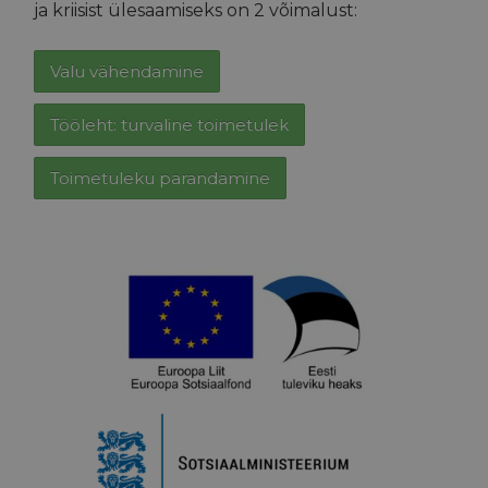
ja kriisist ülesaamiseks on 2 võimalust:
Valu vähendamine
Tööleht: turvaline toimetulek
Toimetuleku parandamine