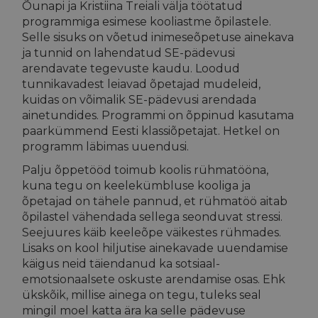
Õunapi ja Kristiina Treiali välja töötatud
programmiga esimese kooliastme õpilastele.
Selle sisuks on võetud inimeseõpetuse ainekava
ja tunnid on lahendatud SE-pädevusi
arendavate tegevuste kaudu. Loodud
tunnikavadest leiavad õpetajad mudeleid,
kuidas on võimalik SE-pädevusi arendada
ainetundides. Programmi on õppinud kasutama
paarkümmend Eesti klassiõpetajat. Hetkel on
programm läbimas uuendusi.
Palju õppetööd toimub koolis rühmatööna,
kuna tegu on keelekümbluse kooliga ja
õpetajad on tähele pannud, et rühmatöö aitab
õpilastel vähendada sellega seonduvat stressi.
Seejuures käib keeleõpe väikestes rühmades.
Lisaks on kool hiljutise ainekavade uuendamise
käigus neid täiendanud ka sotsiaal-
emotsionaalsete oskuste arendamise osas. Ehk
ükskõik, millise ainega on tegu, tuleks seal
mingil moel katta ära ka selle pädevuse