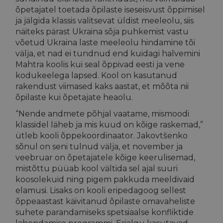
õpetajatel toetada õpilaste iseseisvust õppimisel
ja jälgida klassis valitsevat üldist meeleolu, siis
näiteks pärast Ukraina sõja puhkemist vastu
võetud Ukraina laste meeleolu hindamine tõi
välja, et nad ei tundnud end kuidagi halvemini
Mahtra koolis kui seal õppivad eesti ja vene
kodukeelega lapsed. Kool on kasutanud
rakendust viimased kaks aastat, et mõõta nii
õpilaste kui õpetajate heaolu.
“Nende andmete põhjal vaatame, mismoodi
klassidel läheb ja mis kuud on kõige raskemad,”
ütleb kooli õppekoordinaator. Jakovtšenko
sõnul on seni tulnud välja, et november ja
veebruar on õpetajatele kõige keerulisemad,
mistõttu püüab kool vältida sel ajal suuri
koosolekuid ning pigem pakkuda meeldivaid
elamusi. Lisaks on kooli eripedagoog sellest
õppeaastast käivitanud õpilaste omavaheliste
suhete parandamiseks spetsiaalse konfliktide