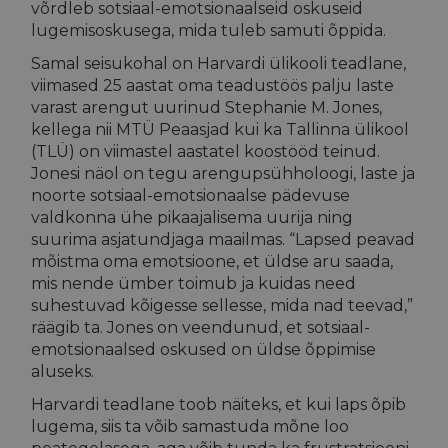
võrdleb sotsiaal-emotsionaalseid oskuseid
lugemisoskusega, mida tuleb samuti õppida.
Samal seisukohal on Harvardi ülikooli teadlane,
viimased 25 aastat oma teadustöös palju laste
varast arengut uurinud Stephanie M. Jones,
kellega nii MTÜ Peaasjad kui ka Tallinna ülikool
(TLÜ) on viimastel aastatel koostööd teinud.
Jonesi näol on tegu arengupsühholoogi, laste ja
noorte sotsiaal-emotsionaalse pädevuse
valdkonna ühe pikaajalisema uurija ning
suurima asjatundjaga maailmas. “Lapsed peavad
mõistma oma emotsioone, et üldse aru saada,
mis nende ümber toimub ja kuidas need
suhestuvad kõigesse sellesse, mida nad teevad,”
räägib ta. Jones on veendunud, et sotsiaal-
emotsionaalsed oskused on üldse õppimise
aluseks.
Harvardi teadlane toob näiteks, et kui laps õpib
lugema, siis ta võib samastuda mõne loo