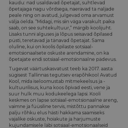
kaudu: nad usaldavad õpetajat, suhtlevad
õpetajaga nagu võrdsega, naeravad ta naljade
peale ning on avatud, julgevad oma arvamust
välja öelda. “Midagi, mis siin väga varakult paika
saab, on see suhtekultuur,” märgib koolijuht.
Lisaks tunni alguses ja lõpus seisavad õpilased
püsti, teretavad ja tänavad õpetajat. Sama
oluline, kui on koolis õpilaste sotsiaal-
emotsionaalsete oskuste arendamine, on ka
õpetajate endi sotsiaal-emotsionaalne pädevus.
Tugevat väärtuskasvatust teeb ka 2017. aasta
sügisest Tallinnas tegutsev erapõhikool Avatud
Kool, mida iseloomustab mitmekeelsus ja -
kultuurilisus, kuna koos õpivad eesti, vene ja
suur hulk muu kodukeelega lapsi. Kooli
keskmes on lapse sotsiaal-emotsionaalne areng,
vaimne ja füüsiline tervis, mistõttu pannakse
palju rõhku elus hästi hakkama saamiseks
vajalike oskuste, hoiakute ja harjumuste
kujundamisele läbi sotsiaal-emotsionaalseid