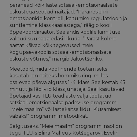
paranesid kõik laste sotsiaal-emotsionaalsete
oskustega seotud näitajad. “Paranesid nii
emotsioonide kontroll, käitumise regulatsioon ja
suhtlemine klassikaaslastega,” räägib kooli
õppekoordinaator. See andis koolile kinnituse
valitud suunaga edasi liikuda. “Pärast kolme
aastat käivad kõik tegevused meie
kogupäevakoolis sotsiaal-emotsionaalsete
oskuste võtmes,” märgib Jakovtšenko.
Meetodid, mida kool nende toetamiseks
kasutab, on näiteks hommikuring, milles
osalevad päeva alguses 1.-4. klass. See kestab 45
minutit ja läbi viib klassijuhataja. Seal kasutavad
õpetajad kas TLÜ teadlaste välja töötatud
sotsiaal-emotsionaalse pädevuse programmi
“Meie maailm” või lastekaitse liidu “Kiusamisest
vabaks!” programmi metoodikat.
Selgituseks, “Meie maailm” programmi näol on
tegu TLÜ-s Elina Malleus-Kotšegarovi, Evelin