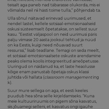
teisalt aga paneb nad täbarasse olukorda, mis ei
võimalda neil nii hästi toime tulla,” põhjendab ta.
Ulla sõnul näitavad erinevad uurimused, et
nendel lastel, kellele sotsiaal-emotsionaalseid
oskusi süsteemselt õpetatakse, on sellest suur
kasu. “Eestist väljaspool on neid uurimusi päris
palju viimase 20 aasta jooksul tehtud ja nüüd
on ka Eestis, kuigi need nõuavad suurt
ressurssi,” lisab teadlane. Temagi on seda meelt,
et sotsiaal-emotsionaalsete oskuste arendamine
peaks olema koolis integreeritud aineõpetusse.
Uuringud on näidanud ka, et laste heaolusse
kõige enam panustab õpetaja oskus klassi
juhtida või hallata (
classroom management
ing
k).
Suur mure sellega on aga, et eesti keeles
puudub hea sõna selle kirjeldamiseks. “Kuna
meie kultuuriruumis on pigem sõna kasvatus,
siis jõuamegi selleni, et kasvatus ongi igaühe