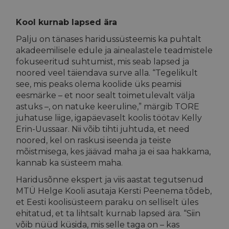
Kool kurnab lapsed ära
Palju on tänases haridussüsteemis ka puhtalt
akadeemilisele edule ja ainealastele teadmistele
fokuseeritud suhtumist, mis seab lapsed ja
noored veel täiendava surve alla. “Tegelikult
see, mis peaks olema koolide üks peamisi
eesmärke – et noor sealt toimetulevalt välja
astuks –, on natuke keeruline,” märgib TORE
juhatuse liige, igapäevaselt koolis töötav Kelly
Erin-Uussaar. Nii võib tihti juhtuda, et need
noored, kel on raskusi iseenda ja teiste
mõistmisega, kes jäävad maha ja ei saa hakkama,
kannab ka süsteem maha.
Haridusõnne ekspert ja viis aastat tegutsenud
MTÜ Helge Kooli asutaja Kersti Peenema tõdeb,
et Eesti koolisüsteem paraku on selliselt üles
ehitatud, et ta lihtsalt kurnab lapsed ära. “Siin
võib nüüd küsida, mis selle taga on – kas