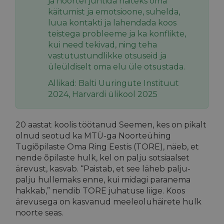
ja noortel juhtida näiteks oma
käitumist ja emotsioone, suhelda,
luua kontakti ja lahendada koos
teistega probleeme ja ka konflikte,
kui need tekivad, ning teha
vastutustundlikke otsuseid ja
üleüldiselt oma elu üle otsustada.
Allikad: Balti Uuringute Instituut
2024, Harvardi ülikool 2025
20 aastat koolis töötanud Seemen, kes on pikalt
olnud seotud ka MTÜ-ga Noorteühing
Tugiõpilaste Oma Ring Eestis (TORE), näeb, et
nende õpilaste hulk, kel on palju sotsiaalset
ärevust, kasvab. “Paistab, et see läheb palju-
palju hullemaks enne, kui midagi paranema
hakkab,” nendib TORE juhatuse liige. Koos
ärevusega on kasvanud meeleoluhäirete hulk
noorte seas.