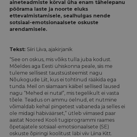
aineteadmiste kõrval üha enam tähelepanu
Sotsiaal-emotsionaalne pädevus ja õpetaja heaolu
pöörama laste ja noorte eluks
ettevalmistamisele, sealhulgas nende
Sotsiaal-emotsionaalsete oskuste arendamise
sotsiaal-emotsionaalsete oskuste
tuumiktegevused ehk IVAd
arendamisele.
Materjalid
Sotsiaal-emotsionaalse pädevus Eesti
Tekst:
Siiri Liiva, ajakirjanik
haridusvaldkonnas
“See on oskus, mis võiks tulla juba kodust.
Mõeldes aga Eesti ühiskonna peale, siis me
KiVa
tuleme sellisest taustsüsteemist nagu
VEPA
Nõukogude Liit, kus ei tohtinud rääkida ega
tunda. Meil on siiamaani käibel sellised laused
Kiusamisest vabaks
nagu “Mehed ei nuta!”, mis tegelikult ei vasta
Meie maailm
tõele. Teadus on ammu öelnud, et nutmine
võimaldab kehal pingetest vabaneda ja selles ei
TORE
ole midagi häbiväärset,” ütleb viimased paar
Vaikuseminutid
aastat Noored Kooli tugiprogrammi raames
Taastav õigus (MTÜ RuaCrew)
õpetajatele sotsiaal-emotsionaalsete (SE)
oskuste õpiringi koolitust läbi viiv Liina Kitt.