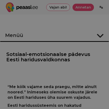
Vajan abi!
Annetan
Menüü
Sotsiaal-emotsionaalne pädevus ja
tulevikuväljavaated
Sotsiaal-emotsionaalse pädevus
Eesti haridusvaldkonnas
Sotsiaal-emotsionaalne pädevus
hariduses
Sotsiaal-emotsionaalne pädevus ja koolikliima
Sotsiaal-emotsionaalne pädevus ja traumat arvestav
“Me kõik vajame seda praegu, mitte ainult
praktika
noored.” Inimeseks olemise oskuste järele
on Eesti hariduses üha suurem vajadus.
Sotsiaal-emotsionaalne pädevus ja klassikliima
Eesti haridussüsteemis on hakatud
Sotsiaal-emotsionaalne pädevus ja lapse areng