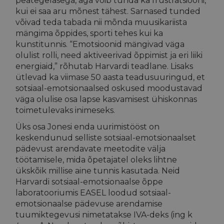
peategelasega, aga võib tunda ka frustratsiooni,
kui ei saa aru mõnest tähest. Sarnased tunded
võivad teda tabada nii mõnda muusikariista
mängima õppides, sporti tehes kui ka
kunstitunnis. “Emotsioonid mängivad väga
olulist rolli, need aktiveerivad õppimist ja eri liiki
energiaid,” rõhutab Harvardi teadlane. Lisaks
ütlevad ka viimase 50 aasta teadusuuringud, et
sotsiaal-emotsionaalsed oskused moodustavad
väga olulise osa lapse kasvamisest ühiskonnas
toimetulevaks inimeseks.
Üks osa Jonesi enda uurimistööst on
keskendunud selliste sotsiaal-emotsionaalset
pädevust arendavate meetodite välja
töötamisele, mida õpetajatel oleks lihtne
ükskõik millise aine tunnis kasutada. Neid
Harvardi sotsiaal-emotsionaalse õppe
laboratooriumis EASEL loodud sotsiaal-
emotsionaalse pädevuse arendamise
tuumiktegevusi nimetatakse IVA-deks (ing k