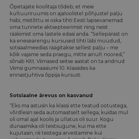
Õpetajate koolitaja tõdeb, et meie
kultuuriruumis on ajaloolistel põhjustel palju
häbi, mistõttu ei oska tihti Eesti lapsevanemad
oma tunnete aktsepteerimist ning neist
rääkimist oma lastele edasi anda. “Sellepärast on
ka enesearengu kursused tihti läbi müüdud,
sotsiaalmeedias räägitakse sellest palju – me
kõik vajame seda praegu, mitte ainult noored,”
sõnab Kitt. Viimased seitse aastat on ta andnud
Viimsi gümnaasiumi 10. klassides ka
ennastjuhtiva õppija kursust.
Sotsiaalne ärevus on kasvanud
“Eks ma astusin ka klassi ette teatud ootustega,
võrdlesin seda automaatselt sellega, kuidas mul
oli omal ajal koolis ja üllatus oli suur. Kogu
dünaamika oli teistsugune, kui ma ette
kujutasin, nii teistega arvestamine kui