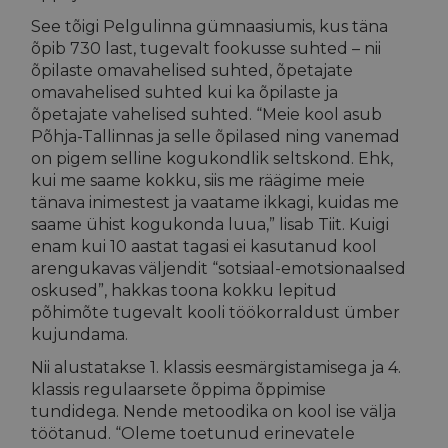
See tõigi Pelgulinna gümnaasiumis, kus täna
õpib 730 last, tugevalt fookusse suhted – nii
õpilaste omavahelised suhted, õpetajate
omavahelised suhted kui ka õpilaste ja
õpetajate vahelised suhted. “Meie kool asub
Põhja-Tallinnas ja selle õpilased ning vanemad
on pigem selline kogukondlik seltskond. Ehk,
kui me saame kokku, siis me räägime meie
tänava inimestest ja vaatame ikkagi, kuidas me
saame ühist kogukonda luua,” lisab Tiit. Kuigi
enam kui 10 aastat tagasi ei kasutanud kool
arengukavas väljendit “sotsiaal-emotsionaalsed
oskused”, hakkas toona kokku lepitud
põhimõte tugevalt kooli töökorraldust ümber
kujundama.
Nii alustatakse 1. klassis eesmärgistamisega ja 4.
klassis regulaarsete õppima õppimise
tundidega. Nende metoodika on kool ise välja
töötanud. “Oleme toetunud erinevatele