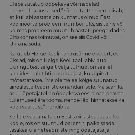
ülepaisutatud õppekava või madalad
toimetulekuoskused,” sõnab ta. Peenema lisab,
et kui läbi aastate on kurnatus olnud Eesti
koolinoorte probleem number üks, siis teine või
kolmas probleem muutub aastati, peegeldades
ühiskonnas toimuvat, on see siis Covid või
Ukraina sõda.
Ka ütleb Helge Kooli haridusõnne ekspert, et
üks asi, mis on Helge Kooli toel läbiviidud
uuringutest selgelt välja tulnud, on see, et
koolides jääb tihti puudu ajast, kus õpitut
mõtestatakse. “Me oleme eelkõige suunatud
ainealaste teadmiste omandamisele. Ma saan ka
aru – õpetajatel on õppekava ees ja nad peavad
tulemused ära tooma, nende läbi hinnatakse ka
kooli väärtust,” nendib ta.
Sellele vaatamata on Eestis nii lasteaedasid kui
koole, mis on suutnud paremini paika saada
tasakaalu aineteadmiste ning õpetajate ja