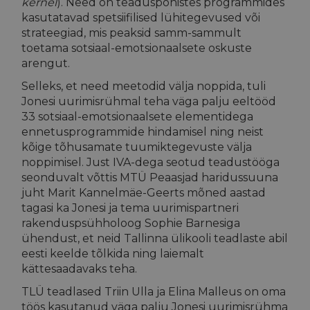
kernel
). Need on teaduspõhistes programmides
kasutatavad spetsiifilised lühitegevused või
strateegiad, mis peaksid samm-sammult
toetama sotsiaal-emotsionaalsete oskuste
arengut.
Selleks, et need meetodid välja noppida, tuli
Jonesi uurimisrühmal teha väga palju eeltööd
33 sotsiaal-emotsionaalsete elementidega
ennetusprogrammide hindamisel ning neist
kõige tõhusamate tuumiktegevuste välja
noppimisel. Just IVA-dega seotud teadustööga
seonduvalt võttis MTÜ Peaasjad haridussuuna
juht Marit Kannelmäe-Geerts mõned aastad
tagasi ka Jonesi ja tema uurimispartneri
rakenduspsühholoog Sophie Barnesiga
ühendust, et neid Tallinna ülikooli teadlaste abil
eesti keelde tõlkida ning laiemalt
kättesaadavaks teha.
TLÜ teadlased Triin Ulla ja Elina Malleus on oma
töös kasutanud väga palju Jonesi uurimisrühma