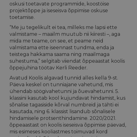
oskusi toetavate programmide, koostöise
projektõppe ja iseseisva õppimise oskuse
toetamise.
“Me ju tegelikult ei tea, milleks me lapsi ette
valmistame – maailm muutub nii kiiresti –, aga
mida me teame, on see, et peame neid
valmistama ette iseennast tundma, enda ja
teistega hakkama saama ning maailmaga
suhestuma,” selgitab viiendat õppeaastat koolis
õppejuhina töötav Kerli Reeder.
Avatud Koolis algavad tunnid alles kella 9-st.
Päeva keskel on tunniajane vahetund, mis
ühendab söögivahetunni ja õuevahetunni. 5.
klassini kasutab kool kujundavat hindamist, kus
sõnalise tagasiside kõrval numbreid ja tähti ei
kasutada, ning 6. klassist lisandub sõnalisele
hindamisele protsenthindamine. 2020/2021.
õppeaastast on koolis iseseisva õppimise päevad,
mis esimeses kooliastmes toimuvad
kord