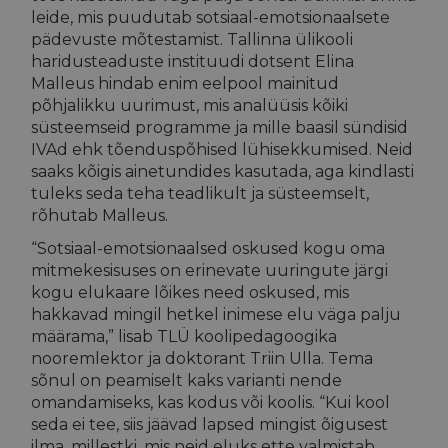
leide, mis puudutab sotsiaal-emotsionaalsete
pädevuste mõtestamist. Tallinna ülikooli
haridusteaduste instituudi dotsent Elina
Malleus hindab enim eelpool mainitud
põhjalikku uurimust, mis analüüsis kõiki
süsteemseid programme ja mille baasil sündisid
IVAd ehk tõenduspõhised lühisekkumised. Neid
saaks kõigis ainetundides kasutada, aga kindlasti
tuleks seda teha teadlikult ja süsteemselt,
rõhutab Malleus.
“Sotsiaal-emotsionaalsed oskused kogu oma
mitmekesisuses on erinevate uuringute järgi
kogu elukaare lõikes need oskused, mis
hakkavad mingil hetkel inimese elu väga palju
määrama,” lisab TLÜ koolipedagoogika
nooremlektor ja doktorant Triin Ulla. Tema
sõnul on peamiselt kaks varianti nende
omandamiseks, kas kodus või koolis. “Kui kool
seda ei tee, siis jäävad lapsed mingist õigusest
ilma, millestki, mis neid eluks ette valmistab,