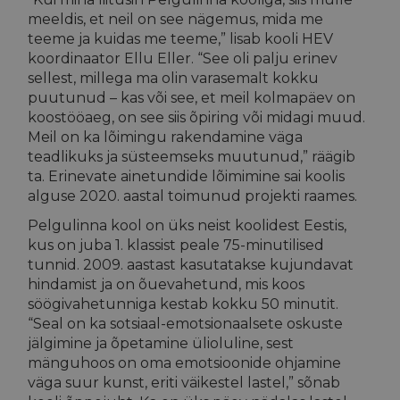
meeldis, et neil on see nägemus, mida me
teeme ja kuidas me teeme,” lisab kooli HEV
koordinaator Ellu Eller. “See oli palju erinev
sellest, millega ma olin varasemalt kokku
puutunud – kas või see, et meil kolmapäev on
koostööaeg, on see siis õpiring või midagi muud.
Meil on ka lõimingu rakendamine väga
teadlikuks ja süsteemseks muutunud,” räägib
ta. Erinevate ainetundide lõimimine sai koolis
alguse 2020. aastal toimunud projekti raames.
Pelgulinna kool on üks neist koolidest Eestis,
kus on juba 1. klassist peale 75-minutilised
tunnid. 2009. aastast kasutatakse kujundavat
hindamist ja on õuevahetund, mis koos
söögivahetunniga kestab kokku 50 minutit.
“Seal on ka sotsiaal-emotsionaalsete oskuste
jälgimine ja õpetamine ülioluline, sest
mänguhoos on oma emotsioonide ohjamine
väga suur kunst, eriti väikestel lastel,” sõnab