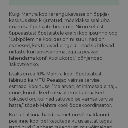
Kuigi Mahtra kooli arengukavasse on õppija-
kesksus sisse kirjutatud, mõeldakse seal üha
enam ka õpetajate heaolule. Nii on sellest
õppeaastast õpetajatele eraldi koolipsühholoog.
“Läbipõlemine koolides on nii suur, nad on
esimesed, kes tajuvad pingeid – nad suhtlevad
nii laste kui lapsevanematega ja peavad
lahendama konfliktiolukordi,” põhjendab
Jakovtšenko.
Lisaks on ca 10% Mahtra kooli õpetajatest
läbinud ka MTÜ Peaasjad vaimse tervise
esmaabi koolituse. “Ma arvan, et inimesed ei taju
enne, kui olulised sotsiaal-emotsionaalsed
oskused on, kui nad satuvad ise vaimse tervise
hätta,” tõdeb Mahtra kooli õppekoordinaator.
Kuna Tallinna haridusamet on võimaldanud
pealinna koolidel kasutada kuus aastat tagasi
sündinud Clanbeat rakendust, mis võimaldab