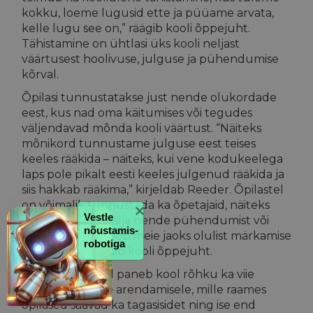
kokku, loeme lugusid ette ja püüame arvata,
kelle lugu see on,” räägib kooli õppejuht.
Tähistamine on ühtlasi üks kooli neljast
väärtusest hoolivuse, julguse ja pühendumise
kõrval.
Õpilasi tunnustatakse just nende olukordade
eest, kus nad oma käitumises või tegudes
väljendavad mõnda kooli väärtust. “Näiteks
mõnikord tunnustame julguse eest teises
keeles rääkida – näiteks, kui vene kodukeelega
laps pole pikalt eesti keeles julgenud rääkida ja
siis hakkab rääkima,” kirjeldab Reeder. Õpilastel
on võimalik tunnustada ka õpetajaid, näiteks
Vestle 
sageli tuuakse välja nende pühendumist või
nõustamis-
hoolimist. “See loob meie jaoks olulist märkamise
robotiga
kultuuri,” rõhutab kooli õppejuht.
Väärtuste kõrval paneb kool rõhku ka viie
võtmepädevuse arendamisele, mille raames
õpilased saavad ka tagasisidet ning ise end