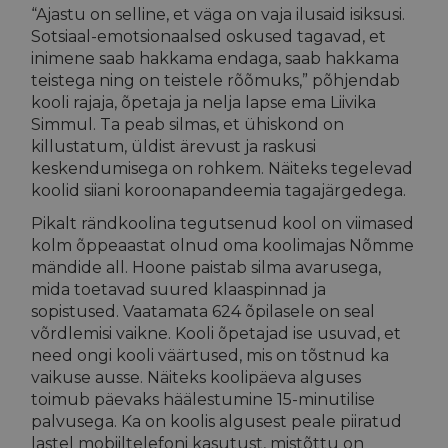
“Ajastu on selline, et väga on vaja ilusaid isiksusi.
Sotsiaal-emotsionaalsed oskused tagavad, et
inimene saab hakkama endaga, saab hakkama
teistega ning on teistele rõõmuks,” põhjendab
kooli rajaja, õpetaja ja nelja lapse ema Liivika
Simmul. Ta peab silmas, et ühiskond on
killustatum, üldist ärevust ja raskusi
keskendumisega on rohkem. Näiteks tegelevad
koolid siiani koroonapandeemia tagajärgedega.
Pikalt rändkoolina tegutsenud kool on viimased
kolm õppeaastat olnud oma koolimajas Nõmme
mändide all. Hoone paistab silma avarusega,
mida toetavad suured klaaspinnad ja
sopistused. Vaatamata 624 õpilasele on seal
võrdlemisi vaikne. Kooli õpetajad ise usuvad, et
need ongi kooli väärtused, mis on tõstnud ka
vaikuse ausse. Näiteks koolipäeva alguses
toimub päevaks häälestumine 15-minutilise
palvusega. Ka on koolis algusest peale piiratud
lastel mobiiltelefoni kasutust, mistõttu on