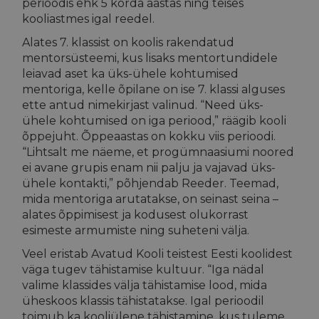
perioodis ehk 5 korda aastas ning teises
kooliastmes igal reedel.
Alates 7. klassist on koolis rakendatud
mentorsüsteemi, kus lisaks mentortundidele
leiavad aset ka üks-ühele kohtumised
mentoriga, kelle õpilane on ise 7. klassi alguses
ette antud nimekirjast valinud. “Need üks-
ühele kohtumised on iga periood,” räägib kooli
õppejuht. Õppeaastas on kokku viis perioodi.
“Lihtsalt me näeme, et progümnaasiumi noored
ei avane grupis enam nii palju ja vajavad üks-
ühele kontakti,” põhjendab Reeder. Teemad,
mida mentoriga arutatakse, on seinast seina –
alates õppimisest ja kodusest olukorrast
esimeste armumiste ning suheteni välja.
Veel eristab Avatud Kooli teistest Eesti koolidest
väga tugev tähistamise kultuur. “Iga nädal
valime klassides välja tähistamise lood, mida
üheskoos klassis tähistatakse. Igal perioodil
toimub ka kooliülene tähistamine, kus tuleme