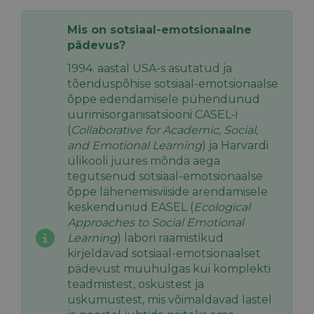
Mis on sotsiaal-emotsionaalne
pädevus?
1994. aastal USA-s asutatud ja
tõenduspõhise sotsiaal-emotsionaalse
õppe edendamisele pühendunud
uurimisorganisatsiooni CASEL-i
(
Collaborative for Academic, Social,
and Emotional Learning
) ja Harvardi
ülikooli juures mõnda aega
tegutsenud sotsiaal-emotsionaalse
õppe lähenemisviiside arendamisele
keskendunud EASEL (
Ecological
Approaches to Social Emotional
Learning
) labori raamistikud
kirjeldavad sotsiaal-emotsionaalset
pädevust muuhulgas kui komplekti
teadmistest, oskustest ja
uskumustest, mis võimaldavad lastel