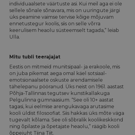
individuaalsete väärtuste asi. Kui meil aga ei ole
sellele sõnale sõnavara, mis on uuringute järgi
üks peamine vaimse tervise kõige mõjuvam
ennetustegur koolis, siis on selle võrra
keerulisem heaolu süsteemselt tagada,” leiab
Ulla.
Mitu tubli teerajajat
Eestis on mitmeid munitsipaal- ja erakoole, mis
on juba pikemat aega omal käel sotsiaal-
emotsionaalsete oskuste arendamisele
tähelepanu pööranud. Üks neist on 1961. aastast
Põhja-Tallinnas tegutsev kunstikallakuga
Pelgulinna gümnaasium. “See oli 10+ aastat
tagasi, kui eelmise arengukavaga arutasime
kooli üldist filosoofiat. Siis hakkas üks mõte väga
tugevalt kõlama. See oli sõbralik koolikeskkond
ning õpilaste ja õpetajate heaolu,” räägib kooli
õppejuht Tiina Tiit.