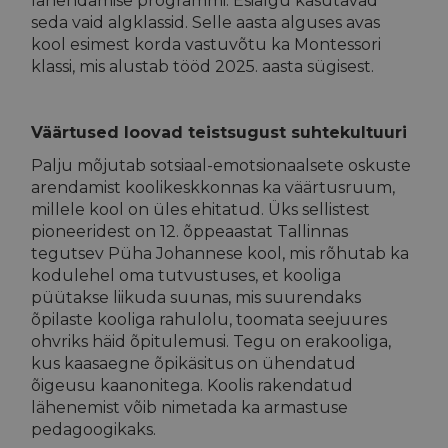
lahendamise programmi. Esialgu kasutavad
seda vaid algklassid. Selle aasta alguses avas
kool esimest korda vastuvõtu ka Montessori
klassi, mis alustab tööd 2025. aasta sügisest.
Väärtused loovad teistsugust suhtekultuuri
Palju mõjutab sotsiaal-emotsionaalsete oskuste
arendamist koolikeskkonnas ka väärtusruum,
millele kool on üles ehitatud. Üks sellistest
pioneeridest on 12. õppeaastat Tallinnas
tegutsev Püha Johannese kool, mis rõhutab ka
kodulehel oma tutvustuses, et kooliga
püütakse liikuda suunas, mis suurendaks
õpilaste kooliga rahulolu, toomata seejuures
ohvriks häid õpitulemusi. Tegu on erakooliga,
kus kaasaegne õpikäsitus on ühendatud
õigeusu kaanonitega. Koolis rakendatud
lähenemist võib nimetada ka armastuse
pedagoogikaks.