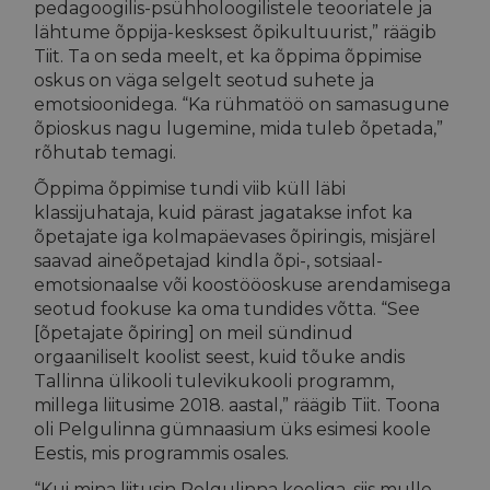
pedagoogilis-psühholoogilistele teooriatele ja
lähtume õppija-kesksest õpikultuurist,” räägib
Tiit. Ta on seda meelt, et ka õppima õppimise
oskus on väga selgelt seotud suhete ja
emotsioonidega. “Ka rühmatöö on samasugune
õpioskus nagu lugemine, mida tuleb õpetada,”
rõhutab temagi.
Õppima õppimise tundi viib küll läbi
klassijuhataja, kuid pärast jagatakse infot ka
õpetajate iga kolmapäevases õpiringis, misjärel
saavad aineõpetajad kindla õpi-, sotsiaal-
emotsionaalse või koostööoskuse arendamisega
seotud fookuse ka oma tundides võtta. “See
[õpetajate õpiring] on meil sündinud
orgaaniliselt koolist seest, kuid tõuke andis
Tallinna ülikooli tulevikukooli programm,
millega liitusime 2018. aastal,” räägib Tiit. Toona
oli Pelgulinna gümnaasium üks esimesi koole
Eestis, mis programmis osales.
“Kui mina liitusin Pelgulinna kooliga, siis mulle