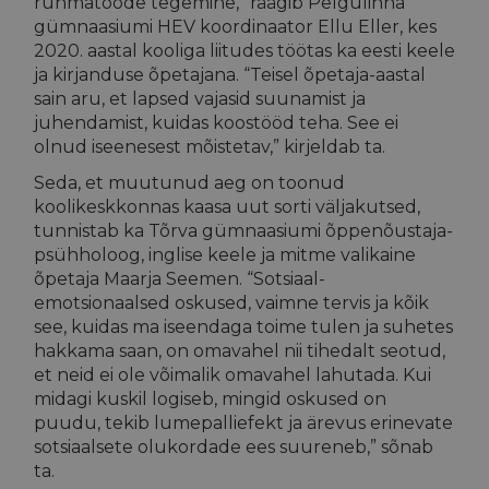
rühmatööde tegemine,” räägib Pelgulinna
gümnaasiumi HEV koordinaator Ellu Eller, kes
2020. aastal kooliga liitudes töötas ka eesti keele
ja kirjanduse õpetajana. “Teisel õpetaja-aastal
sain aru, et lapsed vajasid suunamist ja
juhendamist, kuidas koostööd teha. See ei
olnud iseenesest mõistetav,” kirjeldab ta.
Seda, et muutunud aeg on toonud
koolikeskkonnas kaasa uut sorti väljakutsed,
tunnistab ka Tõrva gümnaasiumi õppenõustaja-
psühholoog, inglise keele ja mitme valikaine
õpetaja Maarja Seemen. “Sotsiaal-
emotsionaalsed oskused, vaimne tervis ja kõik
see, kuidas ma iseendaga toime tulen ja suhetes
hakkama saan, on omavahel nii tihedalt seotud,
et neid ei ole võimalik omavahel lahutada. Kui
midagi kuskil logiseb, mingid oskused on
puudu, tekib lumepalliefekt ja ärevus erinevate
sotsiaalsete olukordade ees suureneb,” sõnab
ta.