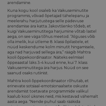
arendamine.
Kuna kogu kool osaleb ka Vaikuseminutite
programmis, võivad õpetajad tähelepanu ja
meelerahu harjutustega selle pädevuse
arendamise ära katta. Jakovtšenko tõdeb, et
kuigi Vaikuseminutitega harjumine võtab lastel
aega, on see väga tõhus meetod. “Alguses võib
olla imelik, kui ütleme 8. klassi õpilastele, et
nüüd keskendume kolm minutit hingamisele,
aga nad harjuvad sellega ära,” räägib Mahtra
kooli õppekoordinaator. Näiteks eelmisel
õppeaastal läks 3-4 kuud enne, kui 7. klass
Vaikuseminutitega ära harjus. Nüüd on see
saanud osaks rutiinist.
Mahtra kooli õppekoordinaator rõhutab, et
erinevate sotsiaal-emotsionaalsete oskuste
arendamist toetavate programmide valikul
kaalub kool üksnes neid, mis kestavad vähemalt
aasta aega. “Nende puhul saab rääkida