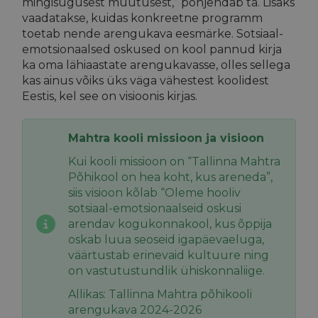
mingisugusest muutusest,” põhjendab ta. Lisaks
vaadatakse, kuidas konkreetne programm
toetab nende arengukava eesmärke. Sotsiaal-
emotsionaalsed oskused on kool pannud kirja
ka oma lähiaastate arengukavasse, olles sellega
kas ainus võiks üks väga vähestest koolidest
Eestis, kel see on visioonis kirjas.
Mahtra kooli missioon ja visioon
Kui kooli missioon on “Tallinna Mahtra
Põhikool on hea koht, kus areneda”,
siis visioon kõlab “Oleme hooliv
sotsiaal-emotsionaalseid oskusi
arendav kogukonnakool, kus õppija
oskab luua seoseid igapäevaeluga,
väärtustab erinevaid kultuure ning
on vastutustundlik ühiskonnaliige.
Allikas: Tallinna Mahtra põhikooli
arengukava 2024-2026