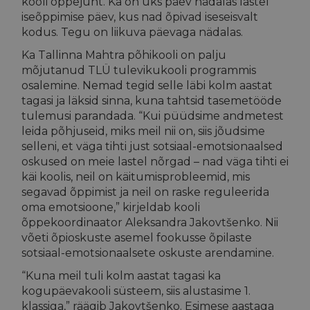
kooli õppejuht. Ka on üks päev nädalas lastel
iseõppimise päev, kus nad õpivad iseseisvalt
kodus. Tegu on liikuva päevaga nädalas.
Ka Tallinna Mahtra põhikooli on palju
mõjutanud TLÜ tulevikukooli programmis
osalemine. Nemad tegid selle läbi kolm aastat
tagasi ja läksid sinna, kuna tahtsid tasemetööde
tulemusi parandada. “Kui püüdsime andmetest
leida põhjuseid, miks meil nii on, siis jõudsime
selleni, et väga tihti just sotsiaal-emotsionaalsed
oskused on meie lastel nõrgad – nad väga tihti ei
käi koolis, neil on käitumisprobleemid, mis
segavad õppimist ja neil on raske reguleerida
oma emotsioone,” kirjeldab kooli
õppekoordinaator Aleksandra Jakovtšenko. Nii
võeti õpioskuste asemel fookusse õpilaste
sotsiaal-emotsionaalsete oskuste arendamine.
“Kuna meil tuli kolm aastat tagasi ka
kogupäevakooli süsteem, siis alustasime 1.
klassiga,” räägib Jakovtšenko. Esimese aastaga