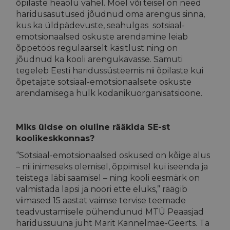
õpilaste heaolu vahel. Moel või teisel on need
haridusasutused jõudnud oma arengus sinna,
kus ka üldpädevuste, seahulgas sotsiaal-
emotsionaalsed oskuste arendamine leiab
õppetöös regulaarselt käsitlust ning on
jõudnud ka kooli arengukavasse. Samuti
tegeleb Eesti haridussüsteemis nii õpilaste kui
õpetajate sotsiaal-emotsionaalsete oskuste
arendamisega hulk kodanikuorganisatsioone.
Miks üldse on oluline rääkida SE-st
koolikeskkonnas?
“Sotsiaal-emotsionaalsed oskused on kõige alus
– nii inimeseks olemisel, õppimisel kui iseenda ja
teistega läbi saamisel – ning kooli eesmärk on
valmistada lapsi ja noori ette eluks,” räägib
viimased 15 aastat vaimse tervise teemade
teadvustamisele pühendunud MTÜ Peaasjad
haridussuuna juht Marit Kannelmäe-Geerts. Ta