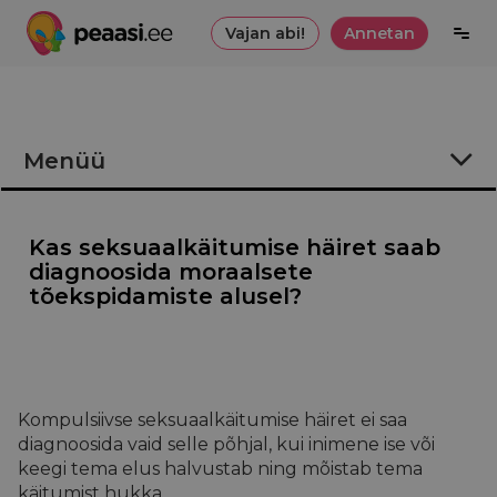
Vajan abi!
Annetan
Menüü
Seksuaalsus ja vaimne tervis
Kas seksuaalkäitumise häiret saab
Mis on kompulsiivne seksuaalkäitumine?
diagnoosida moraalsete
tõekspidamiste alusel?
Kas seksuaalkäitumise häiret saab diagnoosida
moraalsete tõekspidamiste alusel?
Mida ette võtta?
Kompulsiivse seksuaalkäitumise häiret ei saa
Kuidas ennetada?
diagnoosida vaid selle põhjal, kui inimene ise või
keegi tema elus halvustab ning mõistab tema
Mis eristab kompulsiivset seksuaalkäitumist
käitumist hukka.