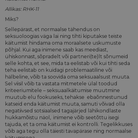
sõltuvusest?
Allikas: RHK-11
Miks?
Spetsialistile
Sellepärast, et normaalse tähendus on
Materjale
seksuoloogias väga lai ning tihti kiputakse teiste
käitumist hindama oma moraalsete uskumuste
põhjal. Kui aga inimene saab kas meediast,
ühiskonnast, sõpradelt või partneri(te)lt sõnumeid
selle kohta, et see, mida ta eelistab või kui tihti seda
teha eelistab on kuidagi problemaatiline või
hälbeline, võib ta soovida oma seksuaalsust muuta.
Sel viisil võib ta vastata mitmetele ülal toodud
kriteeriumitele – seksuaalkäitumise muutmine
muutub elu fookuseks, tehakse ebaõnnestunud
katseid enda käitumist muuta, samuti võivad olla
negatiivsed sotsiaalsed tagajärjed lähikondlaste
hukkamõistu näol, inimene võib seetõttu isegi
tajuda, et ta oma käitumist ei kontrolli. Tegelikkuses
võib aga tegu olla täiesti tavapärase ning normaalse
käitumisega.