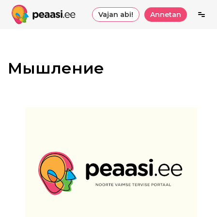
Vajan abi!
Annetan
Мышление