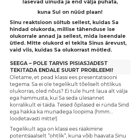
lasevad uinuda ja end välja puhata,
kuna Sul on nüüd plaan!
Sinu reaktsioon sõltub sellest, kuidas Sa
hindad olukorda, millise tähenduse ise
olukorrale annad ja sellest, mida iseendale
ütled. Mitte olukord ei tekita Sinus ärevust,
vaid viis, kuidas Sa olukorrast mõtled.
SEEGA – POLE TARVIS PISIASJADEST
TEKITADA ENDALE SUURT PROBLEEMI!
Oletame, et pead klassi ees presentatsiooni
tegema. Sa ei ole tegelikult tõeliselt ohtlikus
olukorras, oled nõus? Ei tule hunt laua alt välja
ega hammusta, kui Sa seda ülesannet
korralikult ei täida. Teised õpilased ei ründa Sind
ega hakka ka munadega loopima (hmm…
loodetavasti mitte!)
Tegelikult aga on klassi ees rääkimine
potentsiaalselt “ohtlik”, kuna võib haavata Sinu