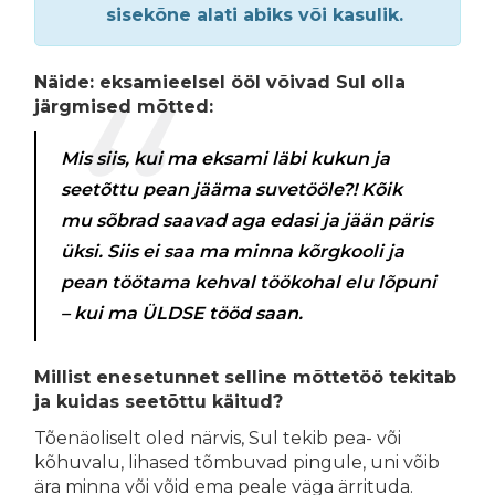
sisekõne alati abiks või kasulik.
Näide: eksamieelsel ööl võivad Sul olla
järgmised mõtted:
Mis siis, kui ma eksami läbi kukun ja
seetõttu pean jääma suvetööle?! Kõik
mu sõbrad saavad aga edasi ja jään päris
üksi. Siis ei saa ma minna kõrgkooli ja
pean töötama kehval töökohal elu lõpuni
– kui ma ÜLDSE tööd saan.
Millist enesetunnet selline mõttetöö tekitab
ja kuidas seetõttu käitud?
Tõenäoliselt oled närvis, Sul tekib pea- või
kõhuvalu, lihased tõmbuvad pingule, uni võib
ära minna või võid ema peale väga ärrituda.