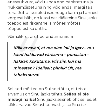
eneseuhkust, võid tunda end häbistatuna ja
hukkamõistetuna ning võid endal margi täis
teha. Juhul kui oled iseendaga karm ja tunned
kergesti häbi, on klassi ees rääkimine Sinu jaoks
tõepoolest riskantne ja mõnes mõttes
tõepoolest ka ohtlik.
Võimalik, et arutled endamisi siis nii:
Kõik arvavad, et ma olen loll ja igav – mu
käed hakkavad värisema – punastan –
hakkan kokutama. Mis siis, kui ma
minestan? Tõeliselt piinlik! Oh, ma
tahaks surra!
Sellised mõtted on Sul seetõttu, et teiste
arvamus on Sinu jaoks tähtis.
Selles ei ole
midagi halba!
Sinu jaoks seisneb oht selles, et
kõik arvavad Sinust kehvasti ja ka Sina ise