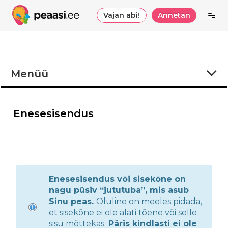
Vajan abi!
Annetan
Menüü
Eсли тревога мешает
Enesesisendus
Мифы про тревожные расстройства
Enesesisendus või sisekõne on
nagu püsiv “jututuba”, mis asub
Sinu peas.
Oluline on meeles pidada,
et sisekõne ei ole alati tõene või selle
sisu mõttekas.
Päris kindlasti ei ole