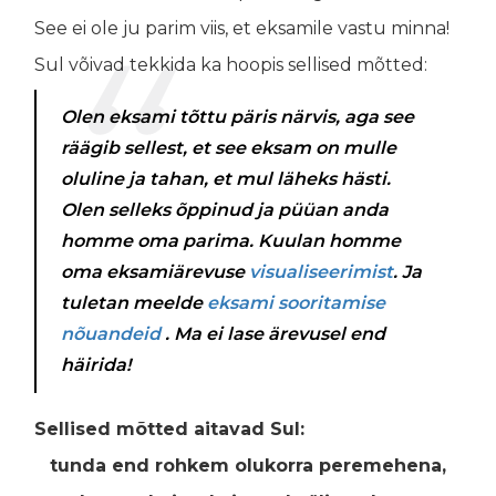
See ei ole ju parim viis, et eksamile vastu minna!
Sul võivad tekkida ka hoopis sellised mõtted:
Olen eksami tõttu päris närvis, aga see
räägib sellest, et see eksam on mulle
oluline ja tahan, et mul läheks hästi.
Olen selleks õppinud ja püüan anda
homme oma parima. Kuulan homme
oma
eksamiärevuse
visualiseerimist
. Ja
tuletan meelde
eksami sooritamise
nõuandeid
. Ma ei lase ärevusel end
häirida!
Sellised mõtted aitavad Sul:
tunda end rohkem olukorra peremehena,